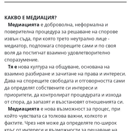
КАКВО Е МЕДИАЦИЯ?
Медиацията
е доброволна, неформална и
поверителна процедура за решаване на спорове
извън съда, при която трето неутрално лице -
медиатор, подпомага спорещите сами и по своя
воля да постигнат взаимно удовлетворително
споразумение.
Тя е
нова култура на общуване, основана на
взаимно разбиране и зачитане на права и интереси.
Дава на спорещите свободата и отговорността сами
да определят собствените си интереси и
приоритети, да контролират процедурата и изхода
от спора, да запазят и възстановят отношенията си.
Медиацията
е нова възможност за процес, при
който чувствата са толкова важни, колкото и
фактите. Чрез нея може да определяте по-широк
кръг от интереси и възможности за решаване на