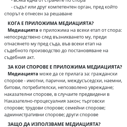
- всяка една от страните по спора
- съдът или друг компетентен орган, пред който
спорът е отнесен за решаване
КОГА Е ПРИЛОЖИМА МЕДИАЦИЯТА?
Медиацията
е приложима на всеки етап от спора:
непосредствено след възникването му, преди
отнасянето му пред съда, във всеки етап на
съдебното производство до постановяване на
съдебния акт.
ЗА КОИ СПОРОВЕ Е ПРИЛОЖИМА МЕДИАЦИЯТА?
Медиацията
може да се прилага за: граждански
спорове - имотни, парични, междусъседски, наемни,
битови, потребителски, непозволено увреждане;
наказателни спорове, в случаите предвидени в
Наказателно-процесуалния закон; търговски
спорове; трудови спорове; семейни спорове;
административни спорове; други спорове
ЗАЩО ДА ИЗПОЛЗВАМЕ МЕДИАЦИЯТА?