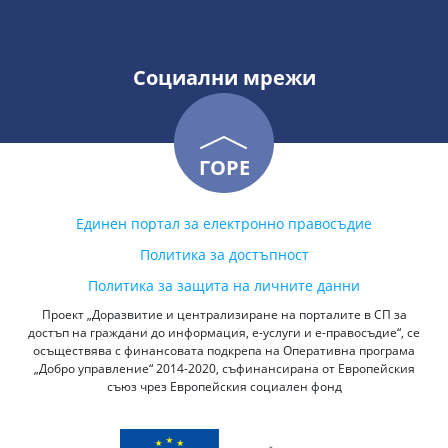
Социални мрежи
ГОРЕ
Единен портал за електронно правосъдие
Политика за достъпност
Политика за защита на личните данни
Проект „Доразвитие и централизиране на порталите в СП за
достъп на граждани до информация, е-услуги и е-правосъдие“, се
осъществява с финансовата подкрепа на Оперативна програма
„Добро управление“ 2014-2020, съфинансирана от Европейския
съюз чрез Европейския социален фонд